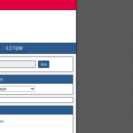
İLETİŞİM
er
ürü