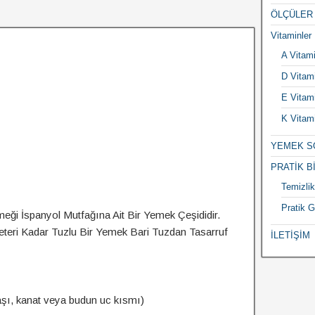
ÖLÇÜLER
Vitaminler
A Vitami
D Vitami
E Vitami
K Vitami
YEMEK S
PRATİK B
Temizlik 
Pratik G
meği İspanyol Mutfağına Ait Bir Yemek Çeşididir.
eri Kadar Tuzlu Bir Yemek Bari Tuzdan Tasarruf
İLETİŞİM
aşı, kanat veya budun uc kısmı)