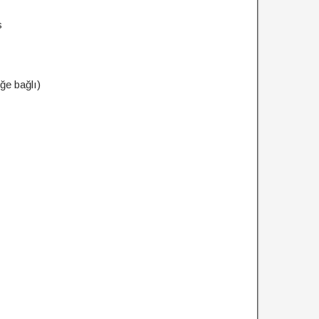
s
ğe bağlı)