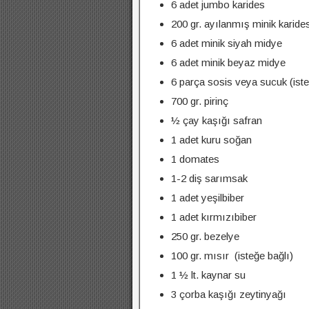
6 adet jumbo karides
200 gr. ayılanmış minik karide
6 adet minik siyah midye
6 adet minik beyaz midye
6 parça sosis veya sucuk (iste
700 gr. pirinç
½ çay kaşığı safran
1 adet kuru soğan
1 domates
1-2 diş sarımsak
1 adet yeşilbiber
1 adet kırmızıbiber
250 gr. bezelye
100 gr. mısır (isteğe bağlı)
1 ½ lt. kaynar su
3 çorba kaşığı zeytinyağı